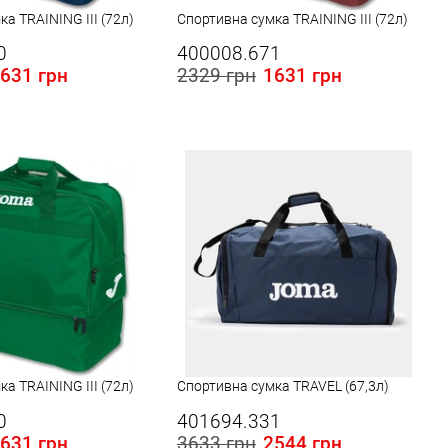
а TRAINING III (72л)
Спортивна сумка TRAINING III (72л)
0
400008.671
631 грн
2329 грн
1631 грн
а TRAINING III (72л)
Спортивна сумка TRAVEL (67,3л)
0
401694.331
631 грн
3633 грн
2544 грн