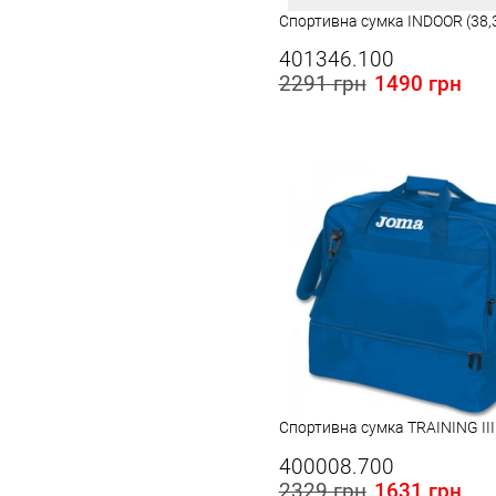
Спортивна сумка INDOOR (38,
401346.100
2291 грн
1490 грн
Спортивна сумка TRAINING III
400008.700
2329 грн
1631 грн