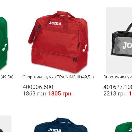
(49,5л)
Спортивна сумка TRAINING III (49,5л)
Спортивна су
400006.600
401627.10
1863 грн
1305 грн
2213 грн
1