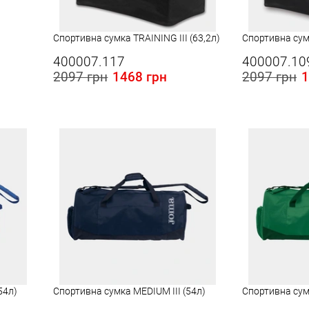
Спортивна сумка TRAINING III (63,2л)
Спортивна сумк
400007.117
400007.10
2097 грн
1468 грн
2097 грн
1
Розміри в наявності в Україні:
Розміри в наявності
S
S
54л)
Спортивна сумка MEDIUM III (54л)
Спортивна сумк