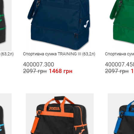
(63,2л)
Спортивна сумка TRAINING III (63,2л)
Спортивна сумк
400007.300
400007.45
2097 грн
1468 грн
2097 грн
1