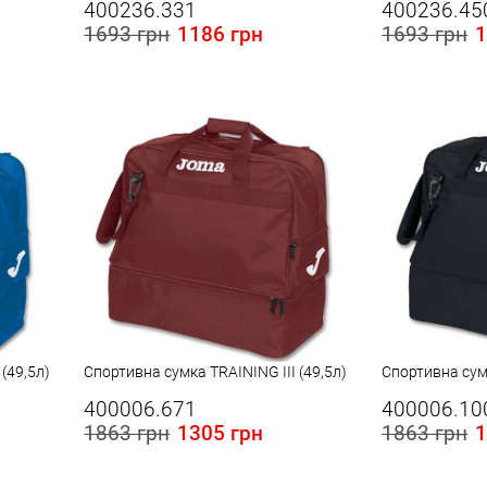
400236.331
400236.45
1693 грн
1186 грн
1693 грн
1
(49,5л)
Спортивна сумка TRAINING III (49,5л)
Спортивна сумк
400006.671
400006.10
1863 грн
1305 грн
1863 грн
1