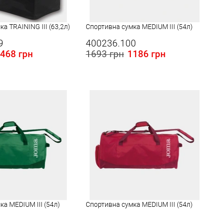
а TRAINING III (63,2л)
Спортивна сумка MEDIUM III (54л)
9
400236.100
468 грн
1693 грн
1186 грн
 в Україні:
а MEDIUM III (54л)
Спортивна сумка MEDIUM III (54л)