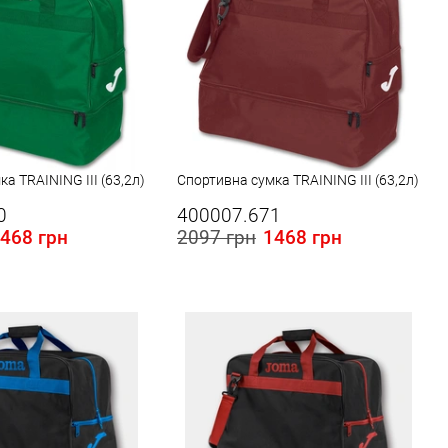
а TRAINING III (63,2л)
Спортивна сумка TRAINING III (63,2л)
0
400007.671
468 грн
2097 грн
1468 грн