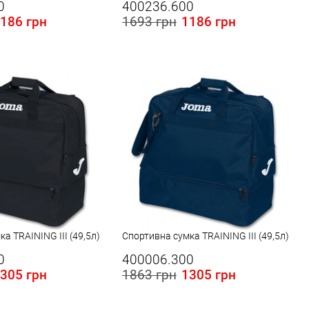
0
400236.600
186 грн
1693 грн
1186 грн
а TRAINING III (49,5л)
Спортивна сумка TRAINING III (49,5л)
0
400006.300
305 грн
1863 грн
1305 грн