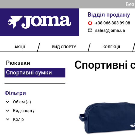
Без
Відділ продажу
+38 066 303 99 08
sales@joma.ua
АКЦІЇ
ВИД СПОРТУ
КОЛЕКЦІЇ
Спортивні 
Рюкзаки
Спортивні сумки
Фільтри
Обʼєм (л)
Вид спорту
До 25 л (9)
Колір
26-50 л (9)
51-70 л (21)
Бірюзовий (1)