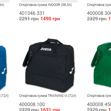
3л)
Спортивна сумка INDOOR (38,3л)
Спортивна сумк
401346.331
400008.30
2291 грн
1490 грн
2329 грн
1
 (72л)
Спортивна сумка TRAINING III (72л)
Спортивна сумк
400008.100
400008.45
2329 грн
1631 грн
2329 грн
1