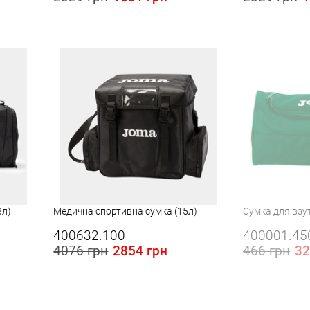
3л)
Медична спортивна сумка (15л)
Сумка для взут
400632.100
400001.45
4076 грн
2854 грн
466 грн
32