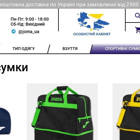
коштовна доставка по Україні при замовленні від 2500 
Пн-Пт: 9:00 - 18:00
Сб-Нд: Вихідний
@joma_ua
ТИП ОДЯГУ
ВЗУТТЯ
СПОРТИВНІ СУМК
сумки