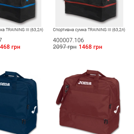
а TRAINING III (63,2л)
Спортивна сумка TRAINING III (63,2л)
7
400007.106
468 грн
2097 грн
1468 грн