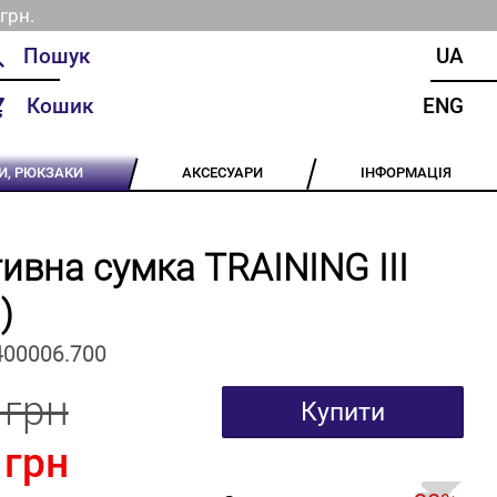
грн.
UA
Кошик
ENG
И, РЮКЗАКИ
АКСЕСУАРИ
ІНФОРМАЦІЯ
ивна сумка TRAINING III
)
400006.700
 грн
Купити
 грн