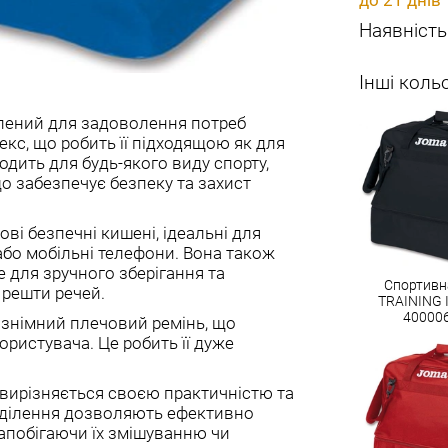
Наявність
Інші коль
облений для задоволення потреб
секс, що робить її підходящою як для
ходить для будь-якого виду спорту,
що забезпечує безпеку та захист
кові безпечні кишені, ідеальні для
 або мобільні телефони. Вона також
е для зручного зберігання та
Спортивн
 решти речей.
TRAINING II
40000
а знімний плечовий ремінь, що
ористувача. Це робить її дуже
II вирізняється своєю практичністю та
відділення дозволяють ефективно
запобігаючи їх змішуванню чи