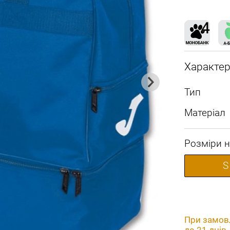
Характе
Тип
Матеріал
Розміри н
S
При замовл
до 21 днів