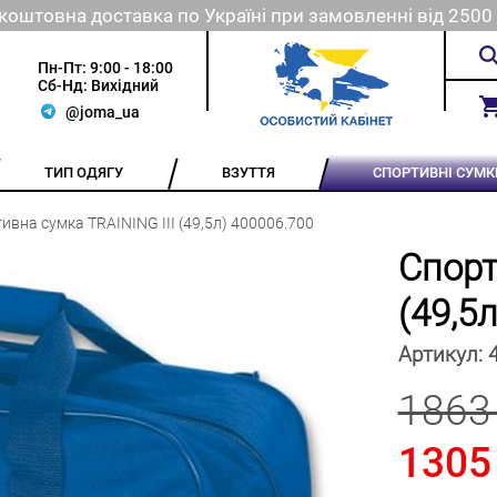
коштовна доставка по Україні при замовленні від 2500 
Пн-Пт: 9:00 - 18:00
Сб-Нд: Вихідний
@joma_ua
ТИП ОДЯГУ
ВЗУТТЯ
СПОРТИВНІ СУМК
ивна сумка TRAINING III (49,5л) 400006.700
Спорт
(49,5л
Артикул:
1863
1305