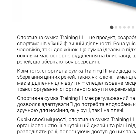
Спортивна сумка Training III – це продукт, розр
спортсменів у їхній фізичній діяльності. Вона уні
чоловіків, так і для жінок. Ця сумка ідеально під
оскільки має основне відділення на блискавці, 
речей, що зберігаються всередині.
Крім того, спортивна сумка Training III має додат
зберігання цінних речей, таких як ключі, гаманці
має відділення для взуття – спеціалізоване місц
транспортування спортивного взуття окремо від
Спортивна сумка Training III має регульований т
дозволяє адаптувати її до потреб та вподобань к
зручною для носіння, як у руці, так і на плечі.
Окрім своєї міцності, спортивна сумка Training I
організованістю. Її внутрішній дизайн та різні 
розподіляти речі, полегшуючи доступ до них та 