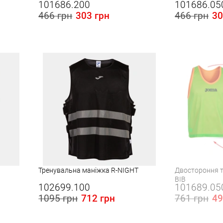
101686.200
101686.05
466 грн
303 грн
466 грн
30
Розміри в наявності в Україні:
Розміри в наявності
XS
M
XL
Тренувальна маніжка R-NIGHT
Двостороння 
BIB
102699.100
101689.05
1095 грн
712 грн
761 грн
49