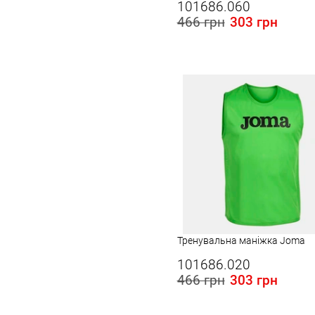
101686.060
Червоний (1)
466 грн
303 грн
Чорний (1)
Розміри в наявності в Україні:
M
Тренувальна маніжка Joma
101686.020
466 грн
303 грн
Розміри в наявності в Україні: