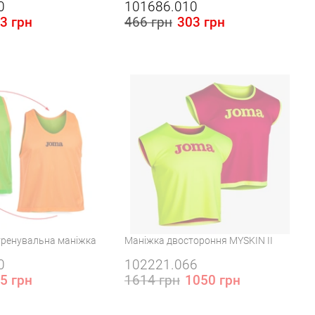
0
101686.010
3 грн
466 грн
303 грн
 в Україні:
Розміри в наявності в Україні:
3XS
XS
XL
тренувальна маніжка
Маніжка двостороння MYSKIN II
0
102221.066
5 грн
1614 грн
1050 грн