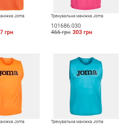
маніжка Joma
Тренувальна маніжка Joma
101686.030
7 грн
466 грн
303 грн
 в Україні:
Розміри в наявності в Україні:
3XS
XL
маніжка Joma
Тренувальна маніжка Joma