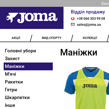
Без
Відділ продажу
+38 066 303 99 08
sales@joma.ua
АКЦІЇ
ВИД СПОРТУ
КОЛЕКЦІЇ
Маніжки
Головні убори
Захист
Маніжки
М'ячі
Ракетки
Гетри
Шкарпетки
Інше