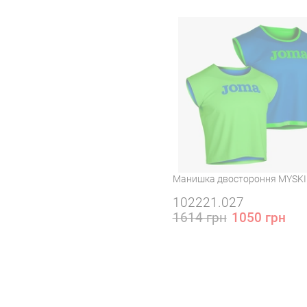
3XS
M
Манишка двостороння MYSKIN
102221.027
1614 грн
1050 грн