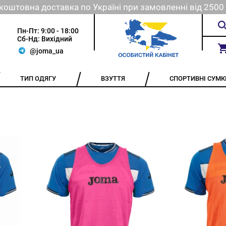
коштовна доставка по Україні при замовленні від 2500 
Пн-Пт: 9:00 - 18:00
Сб-Нд: Вихідний
@joma_ua
ТИП ОДЯГУ
ВЗУТТЯ
СПОРТИВНІ СУМК