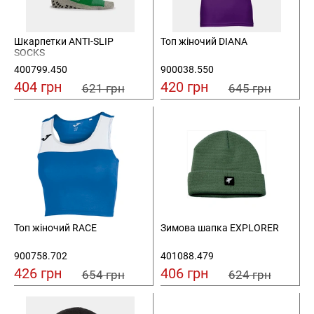
Шкарпетки ANTI-SLIP
Топ жіночий DIANA
SOCKS
400799.450
900038.550
404 грн
420 грн
621 грн
645 грн
Топ жіночий RACE
Зимова шапка EXPLORER
900758.702
401088.479
426 грн
406 грн
654 грн
624 грн