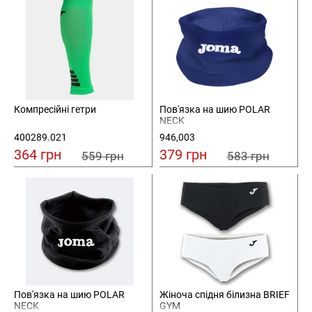
Компресійні гетри
Пов'язка на шию POLAR
NECK
400289.021
946,003
364 грн
379 грн
559 грн
583 грн
Пов'язка на шию POLAR
Жіноча спідня білизна BRIEF
NECK
GYM