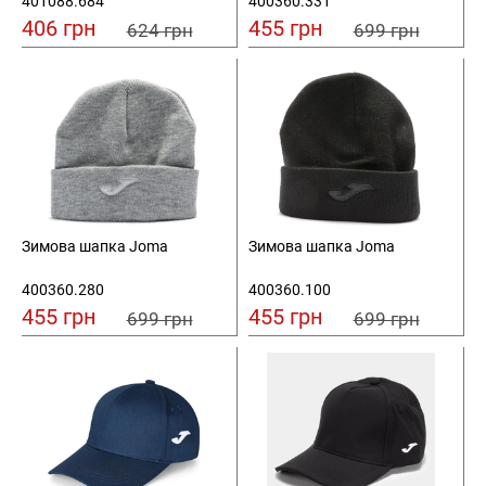
401088.684
400360.331
406 грн
455 грн
624 грн
699 грн
Зимова шапка Joma
Зимова шапка Joma
400360.280
400360.100
455 грн
455 грн
699 грн
699 грн