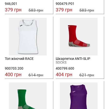
946,001
900479.P01
379 грн
379 грн
583 грн
583 грн
Топ жіночий RACE
Шкарпетки ANTI-SLIP
SOCKS
900703.200
400799.600
400 грн
404 грн
614 грн
621 грн