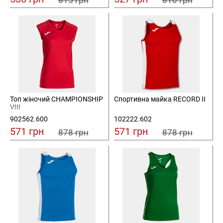
815 грн
810 грн
Топ жіночий CHAMPIONSHIP
Спортивна майка RECORD II
VIII
902562.600
102222.602
571 грн
571 грн
878 грн
878 грн