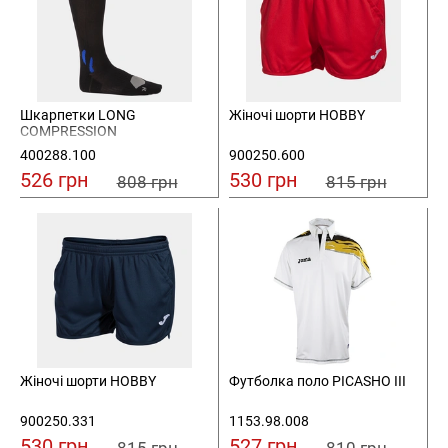
Шкарпетки LONG
Жіночі шорти HOBBY
COMPRESSION
400288.100
900250.600
526 грн
530 грн
808 грн
815 грн
Жіночі шорти HOBBY
Футболка поло PICASHO III
900250.331
1153.98.008
530 грн
527 грн