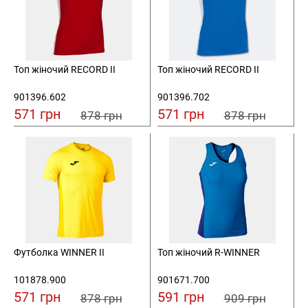
Топ жіночий RECORD II
Топ жіночий RECORD II
901396.602
901396.702
571 грн
571 грн
878 грн
878 грн
Футболка WINNER II
Топ жіночий R-WINNER
101878.900
901671.700
571 грн
591 грн
878 грн
909 грн