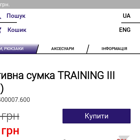
грн.
UA
Кошик
ENG
И, РЮКЗАКИ
АКСЕСУАРИ
ІНФОРМАЦІЯ
ивна сумка TRAINING III
)
400007.600
 грн
Купити
 грн