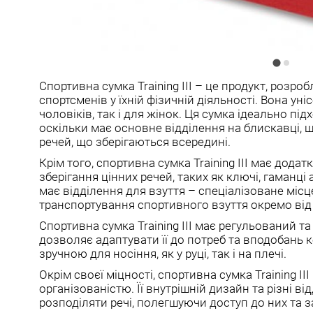
Спортивна сумка Training III – це продукт, розр
спортсменів у їхній фізичній діяльності. Вона уні
чоловіків, так і для жінок. Ця сумка ідеально під
оскільки має основне відділення на блискавці, 
речей, що зберігаються всередині.
Крім того, спортивна сумка Training III має додат
зберігання цінних речей, таких як ключі, гаманці
має відділення для взуття – спеціалізоване місц
транспортування спортивного взуття окремо від
Спортивна сумка Training III має регульований т
дозволяє адаптувати її до потреб та вподобань к
зручною для носіння, як у руці, так і на плечі.
Окрім своєї міцності, спортивна сумка Training I
організованістю. Її внутрішній дизайн та різні 
розподіляти речі, полегшуючи доступ до них та 