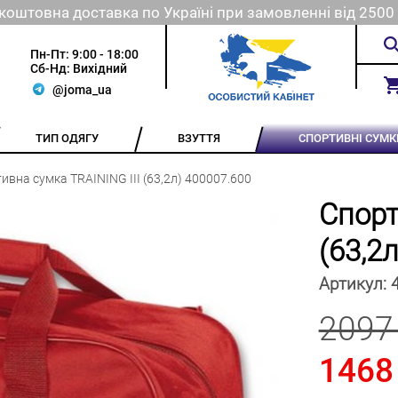
коштовна доставка по Україні при замовленні від 2500 
Пн-Пт: 9:00 - 18:00
Сб-Нд: Вихідний
@joma_ua
ТИП ОДЯГУ
ВЗУТТЯ
СПОРТИВНІ СУМК
ивна сумка TRAINING III (63,2л) 400007.600
Спорт
(63,2л
Артикул:
2097
1468