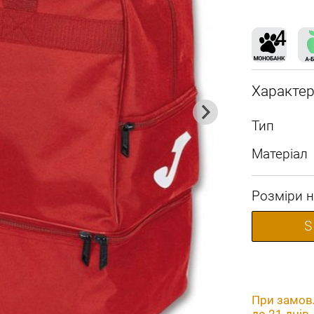
Характе
Тип
Матеріал
Розміри н
S
При замовл
до 21 днів