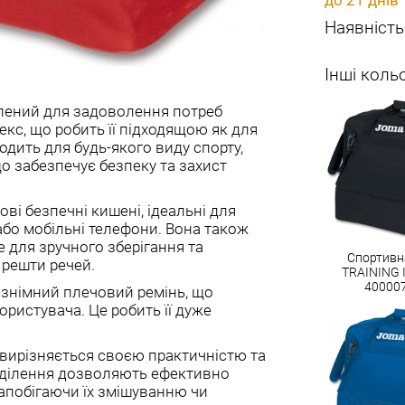
Наявність
Інші коль
облений для задоволення потреб
секс, що робить її підходящою як для
ходить для будь-якого виду спорту,
що забезпечує безпеку та захист
кові безпечні кишені, ідеальні для
 або мобільні телефони. Вона також
е для зручного зберігання та
Спортивн
 решти речей.
TRAINING II
40000
а знімний плечовий ремінь, що
ористувача. Це робить її дуже
II вирізняється своєю практичністю та
відділення дозволяють ефективно
запобігаючи їх змішуванню чи