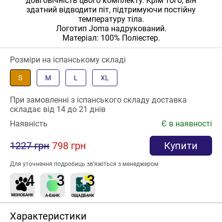
довговічність цього комплекту. Крім того, він
здатний відводити піт, підтримуючи постійну
температуру тіла.
Логотип Joma надрукований.
Матеріал: 100% Поліестер.
Розміри на іспанському складі
S
M
L
XL
При замовленні з іспанського складу доставка
складає від 14 до 21 днів
Наявність
Є в наявності
1227 грн
798 грн
Купити
Для уточнення подробиць зв’яжіться з менеджером
Характеристики