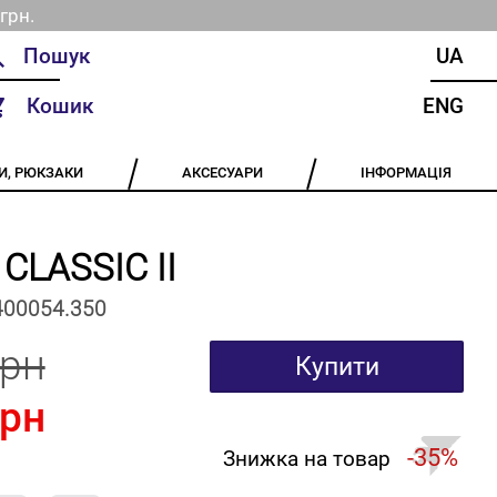
грн.
UA
Кошик
ENG
И, РЮКЗАКИ
АКСЕСУАРИ
ІНФОРМАЦІЯ
 CLASSIC II
400054.350
грн
Купити
грн
-35%
Знижка на товар