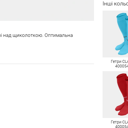
Інші коль
ині над щиколоткою. Оптимальна
Гетри CLA
40005
Гетри CLA
40005