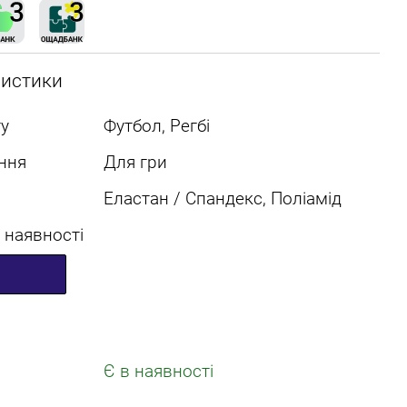
ристики
у
Футбол, Регбі
ння
Для гри
Еластан / Спандекс, Поліамід
 наявності
Є в наявності