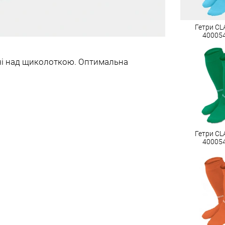
Гетри CLA
40005
ині над щиколоткою. Оптимальна
Гетри CLA
40005