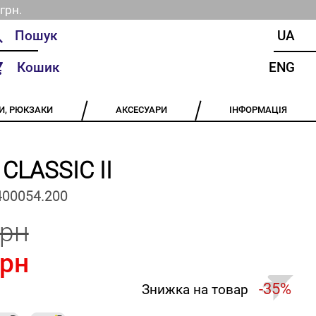
грн.
UA
Кошик
ENG
И, РЮКЗАКИ
АКСЕСУАРИ
ІНФОРМАЦІЯ
 CLASSIC II
400054.200
грн
грн
-35%
Знижка на товар