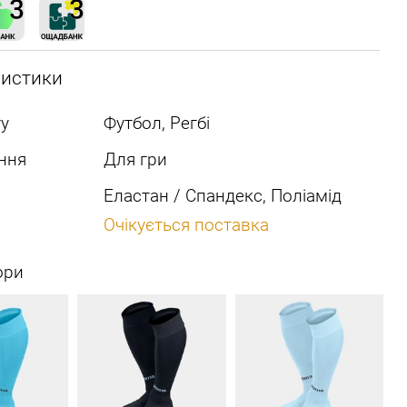
ристики
у
Футбол, Регбі
ння
Для гри
Еластан / Спандекс, Поліамід
Очікується поставка
ори