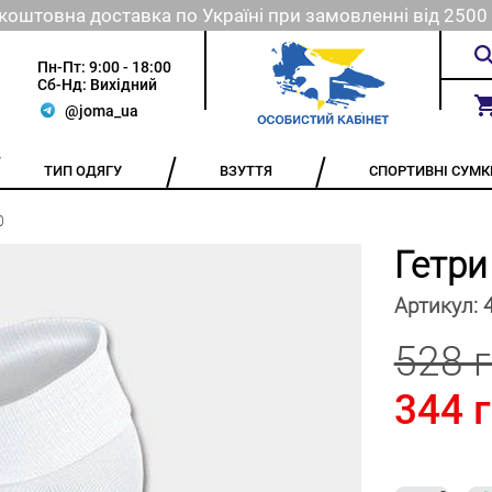
коштовна доставка по Україні при замовленні від 2500 
Пн-Пт: 9:00 - 18:00
Сб-Нд: Вихідний
@joma_ua
ТИП ОДЯГУ
ВЗУТТЯ
СПОРТИВНІ СУМК
0
Гетри
Артикул:
528 
344 