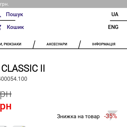
грн.
UA
Кошик
ENG
И, РЮКЗАКИ
АКСЕСУАРИ
ІНФОРМАЦІЯ
 CLASSIC II
400054.100
грн
грн
-35%
Знижка на товар