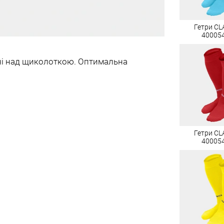
Гетри CLA
40005
ині над щиколоткою. Оптимальна
Гетри CLA
40005