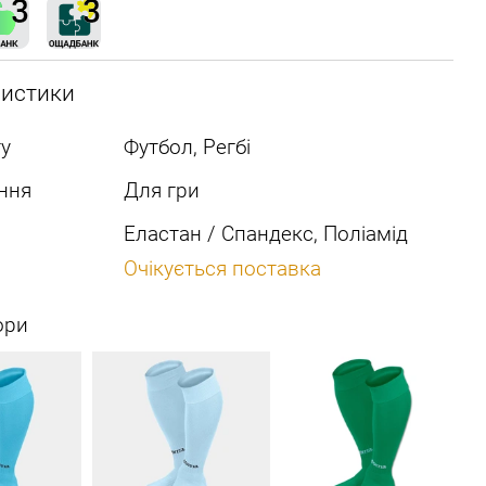
ристики
у
Футбол, Регбі
ння
Для гри
Еластан / Спандекс, Поліамід
Очікується поставка
ори