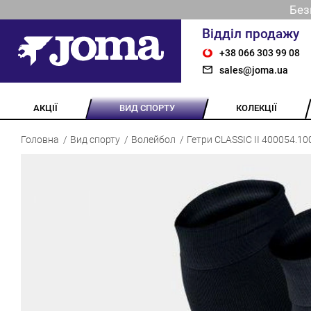
Без
Відділ продажу
+38 066 303 99 08
sales@joma.ua
АКЦІЇ
ВИД СПОРТУ
КОЛЕКЦІЇ
Головна
Вид спорту
Волейбол
Гетри CLASSIC II 400054.10