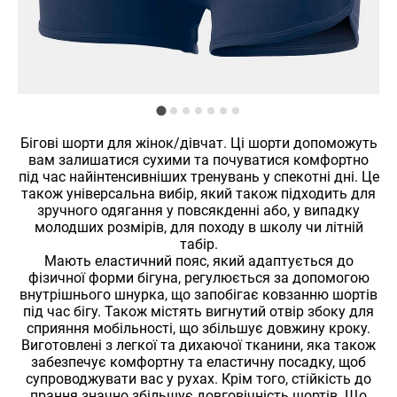
Бігові шорти для жінок/дівчат. Ці шорти допоможуть
вам залишатися сухими та почуватися комфортно
під час найінтенсивніших тренувань у спекотні дні. Це
також універсальна вибір, який також підходить для
зручного одягання у повсякденні або, у випадку
молодших розмірів, для походу в школу чи літній
табір.
Мають еластичний пояс, який адаптується до
фізичної форми бігуна, регулюється за допомогою
внутрішнього шнурка, що запобігає ковзанню шортів
під час бігу. Також містять вигнутий отвір збоку для
сприяння мобільності, що збільшує довжину кроку.
Виготовлені з легкої та дихаючої тканини, яка також
забезпечує комфортну та еластичну посадку, щоб
супроводжувати вас у рухах. Крім того, стійкість до
прання значно збільшує довговічність шортів. Що