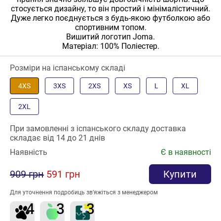
стосується дизайну, то він простий і мінімалістичний.
Дуже легко поєднується з будь-якою футболкою або
спортивним топом.
Вишитий логотип Joma.
Матеріал: 100% Поліестер.
Розміри на іспанському складі
4XS
3XS
2XS
XS
L
XL
2XL
При замовленні з іспанського складу доставка
складає від 14 до 21 днів
Наявність
Є в наявності
909 грн
591 грн
Купити
Для уточнення подробиць зв’яжіться з менеджером