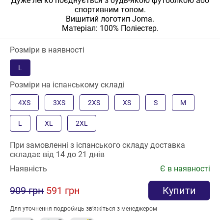
Дуже легко поєднується з будь-якою футболкою або
спортивним топом.
Вишитий логотип Joma.
Матеріал: 100% Поліестер.
Розміри в наявності
L
Розміри на іспанському складі
4XS
3XS
2XS
XS
S
M
L
XL
2XL
При замовленні з іспанського складу доставка
складає від 14 до 21 днів
Наявність
Є в наявності
909 грн
591 грн
Купити
Для уточнення подробиць зв’яжіться з менеджером