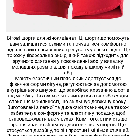
Бігові шорти для жінок/дівчат. Ці шорти допоможуть
вам залишатися сухими та почуватися комфортно
під час найінтенсивніших тренувань у спекотні дні. Це
також універсальна вибір, який також підходить для
зручного одягання у повсякденні або, у випадку
молодших розмірів, для походу в школу чи літній
табір.
Мають еластичний пояс, який адаптується до
фізичної форми бігуна, регулюється за допомогою
внутрішнього шнурка, що запобігає ковзанню шортів
під час бігу. Також містять вигнутий отвір збоку для
сприяння мобільності, що збільшує довжину кроку.
Виготовлені з легкої та дихаючої тканини, яка також
забезпечує комфортну та еластичну посадку, щоб
супроводжувати вас у рухах. Крім того, стійкість до
прання значно збільшує довговічність шортів. Що
стосується дизайну, то він простий і мінімалістичний.