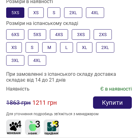
Розміри в наявності
5XS
XS
S
2XL
4XL
Розміри на іспанському складі
6XS
5XS
4XS
3XS
2XS
XS
S
M
L
XL
2XL
3XL
4XL
При замовленні з іспанського складу доставка
складає від 14 до 21 днів
Наявність
Є в наявності
1863 грн
1211 грн
Купити
Для уточнення подробиць зв’яжіться з менеджером