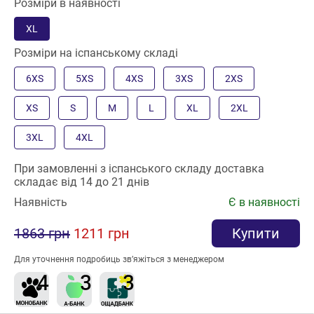
Розміри в наявності
XL
Розміри на іспанському складі
6XS
5XS
4XS
3XS
2XS
XS
S
M
L
XL
2XL
3XL
4XL
При замовленні з іспанського складу доставка
складає від 14 до 21 днів
Наявність
Є в наявності
1863 грн
1211 грн
Купити
Для уточнення подробиць зв’яжіться з менеджером