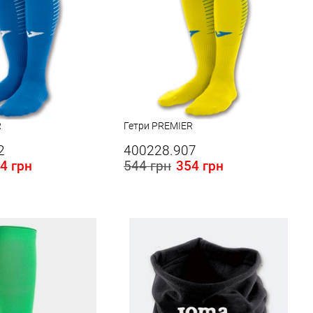
R
Гетри PREMIER
2
400228.907
4 грн
544 грн
354 грн
 в Україні:
Розміри в наявності в Україні:
L