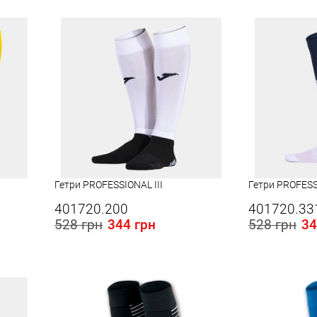
S
L
S
M
L
Гетри PROFESSIONAL III
Гетри PROFESS
401720.200
401720.33
528 грн
344 грн
528 грн
34
Розміри в наявності в Україні:
Розміри в наявності
M
L
S