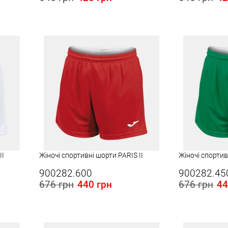
Розміри в наявності в Україні:
Розміри в наявності
S
L
XL
2XL-3XL
L
II
Жіночі спортивні шорти PARIS II
Жіночі спортив
900282.600
900282.45
676 грн
440 грн
676 грн
44
Розміри в наявності в Україні:
Розміри в наявності
L
S
M
L