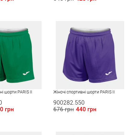
 в Україні:
Розміри в наявності в Україні:
L
ні шорти PARIS II
Жіночі спортивні шорти PARIS II
0
900282.550
0 грн
676 грн
440 грн
 в Україні:
Розміри в наявності в Україні:
XL
L
XL
2XL