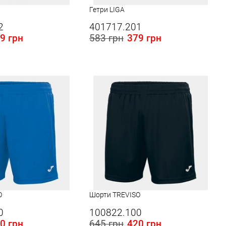
Гетри LIGA
2
401717.201
9 грн
583 грн
379 грн
 в Україні:
Розміри в наявності в Україні:
L
O
Шорти TREVISO
0
100822.100
0 грн
645 грн
420 грн