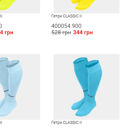
II
Гетри CLASSIC II
0
400054.900
4 грн
528 грн
344 грн
 в Україні:
Розміри в наявності в Україні:
M
L
II
Гетри CLASSIC II