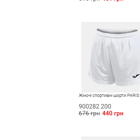
Розміри в наявності в Україні:
4XS-3XS
S
Жіночі спортивні шорти PARIS 
900282.200
676 грн
440 грн
Розміри в наявності в Україні:
S
M
L