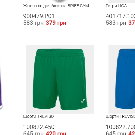
Жіноча спідня білизна BRIEF GYM
Гетри LIGA
900479.P01
401717.10
583 грн
379 грн
583 грн
37
Розміри в наявності в Україні:
Розміри в наявності
ONE SIZE
L
Шорти TREVISO
Шорти TREVIS
100822.450
100822.70
645 грн
420 грн
645 грн
42