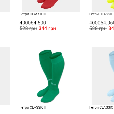
Гетри CLASSIC II
Гетри CLASSIC 
400054.600
400054.06
528 грн
344 грн
528 грн
34
Розміри в наявності в Україні:
Розміри в наявності
S
L
S
Гетри CLASSIC II
Гетри CLASSIC 