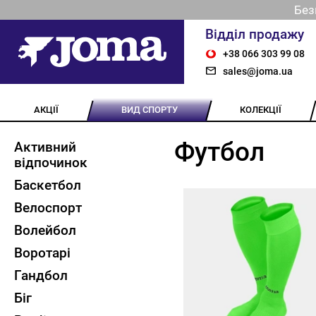
Без
Відділ продажу
+38 066 303 99 08
sales@joma.ua
АКЦІЇ
ВИД СПОРТУ
КОЛЕКЦІЇ
Футбол
Активний
відпочинок
Баскетбол
Велоспорт
Волейбол
Воротарі
Гандбол
Біг