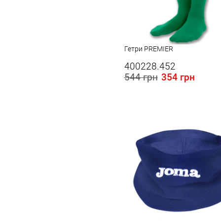
Гетри PREMIER
400228.452
544 грн
354 грн
Розміри в наявності в Україні:
M