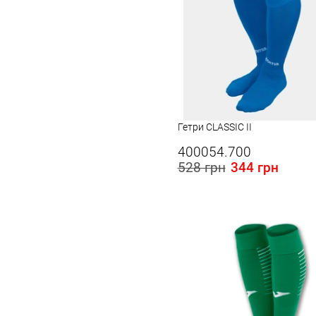
Гетри CLASSIC II
400054.700
528 грн
344 грн
Розміри в наявності в Україні:
S