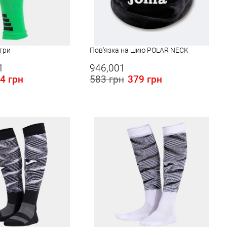
етри
Пов'язка на шию POLAR NECK
1
946,001
4 грн
583 грн
379 грн
 в Україні:
Розміри в наявності в Україні:
L