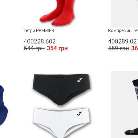
Гетри PREMIER
Компресійні г
400228.602
400289.02
544 грн
354 грн
559 грн
36
Розміри в наявності в Україні:
Розміри в наявності
M
M