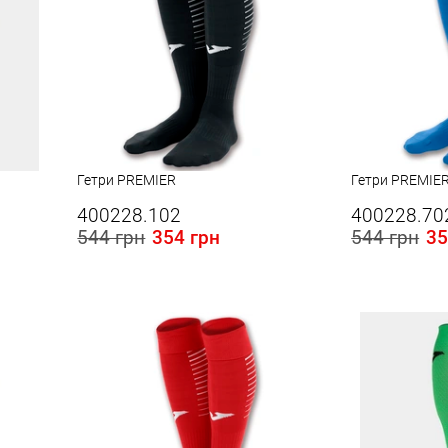
Гетри PREMIER
Гетри PREMIE
400228.102
400228.70
544 грн
354 грн
544 грн
35
Розміри в наявності в Україні:
Розміри в наявності
L
L