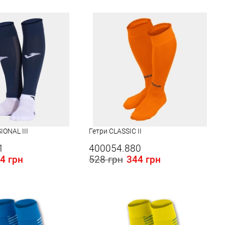
S
L
XL
IONAL III
Гетри CLASSIC II
1
400054.880
4 грн
528 грн
344 грн
 в Україні:
Розміри в наявності в Україні:
S