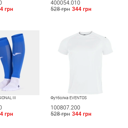
0
400054.010
4 грн
528 грн
344 грн
 в Україні:
Розміри в наявності в Україні:
L
IONAL III
Футболка EVENTOS
0
100807.200
4 грн
528 грн
344 грн
 в Україні:
Розміри в наявності в Україні: