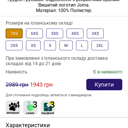
Вишитий логотип Joma.
Матеріал: 100% Поліестер.
Розміри на іспанському складі
7XS
6XS
5XS
4XS
3XS
2XS
XS
S
M
L
2XL
При замовленні з іспанського складу доставка
складає від 14 до 21 днів
Наявність
Є в наявності
2989 грн
1943 грн
Купити
Для уточнення подробиць зв’яжіться з менеджером
Характеристики