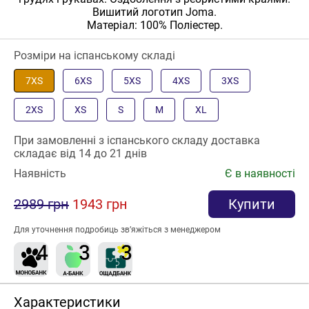
Вишитий логотип Joma.
Матеріал: 100% Поліестер.
Розміри на іспанському складі
7XS
6XS
5XS
4XS
3XS
2XS
XS
S
M
XL
При замовленні з іспанського складу доставка
складає від 14 до 21 днів
Наявність
Є в наявності
2989 грн
1943 грн
Купити
Для уточнення подробиць зв’яжіться з менеджером
Характеристики