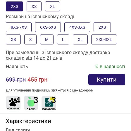
2XS
XS
XL
Розміри на іспанському складі
8XS-7XS
6XS-5XS
4XS-3XS
2XS
XS
S
M
L
XL
2XL-3XL
При замовленні з іспанського складу доставка
складає від 14 до 21 днів
Наявність
Є в наявності
699 грн
455 грн
Купити
Для уточнення подробиць зв’яжіться з менеджером
Характеристики
Вид спорту