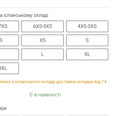
а іспанському складі
7XS
6XS-5XS
4XS-3XS
S
XS
S
L
XL
3XL
енні з іспанського складу доставка складає від 14
Є в наявності
ори