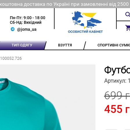
коштовна доставка по Україні при замовленні від 2500 
Пн-Пт: 9:00 - 18:00
Сб-Нд: Вихідний
@joma_ua
ТИП ОДЯГУ
ВЗУТТЯ
СПОРТИВНІ СУМК
 100052.726
Футб
Артикул:
699 
455 