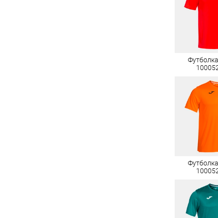
Футболк
10005
Футболк
10005