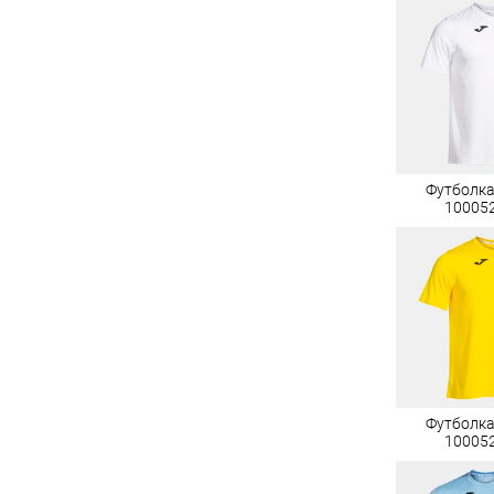
Футболк
10005
Футболк
10005