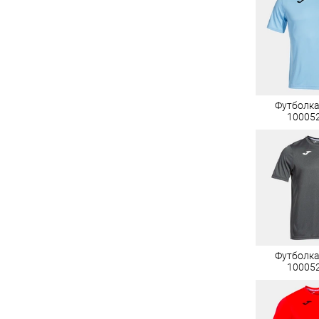
Футболк
10005
Футболк
10005