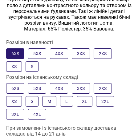
поло з деталями контрастного кольору та отвором із
персональними ґудзиками. Такі ж лінійні деталі
зустрічаються на рукавах. Також має невеликі бічні
розрізи внизу. Вишитий логотип Joma.
Матеріал: 65% Поліестер, 35% Бавовна.
Розміри в наявності
6XS
5XS
4XS
3XS
2XS
XS
S
Розміри на іспанському складі
6XS
5XS
4XS
3XS
2XS
XS
S
M
L
XL
2XL
3XL
4XL
При замовленні з іспанського складу доставка
складає від 14 до 21 днів