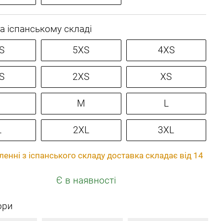
а іспанському складі
S
5XS
4XS
S
2XS
XS
M
L
L
2XL
3XL
енні з іспанського складу доставка складає від 14
Є в наявності
ори