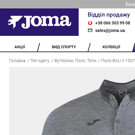
Без
Відділ продажу
+38 066 303 99 08
sales@joma.ua
АКЦІЇ
ВИД СПОРТУ
КОЛЕКЦІЇ
Головна
Тип одягу
Футболки, Поло, Топи
Поло BALI II 100