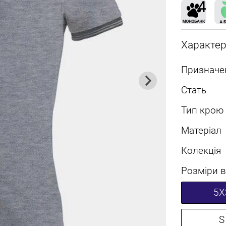
Характе
Призначе
Стать
Тип крою
Матеріал
Колекція
Розміри в
5X
S