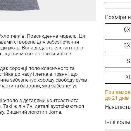
Розміри н
6X
/хлопчиків. Повсякденна модель. Ця
авами створена для забезпечення
3X
ди рухів. Вона додасть елегантного
ас, що ви можете носити його в
S
адає сорочці поло класичного та
тійка до часу і легка в пранні, що
X
анина забезпечує хорошу свободу рухів
частина бавовни, яка забезпечує
При замовл
до 21 днів
мір-поло з деталями контрастного
Такі ж лінійні деталі зустрічаються
Наявність
изу. Вишитий логотип Joma.
Інші коль