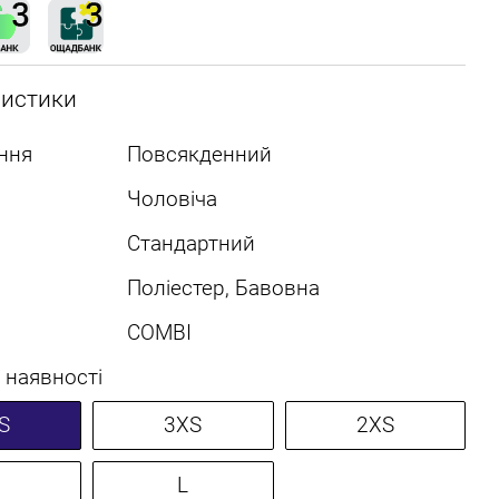
ристики
ння
Повсякденний
Чоловіча
Стандартний
Поліестер, Бавовна
COMBI
 наявності
S
3XS
2XS
L