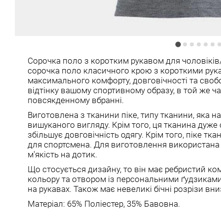
Сорочка поло з коротким рукавом для чоловіків
сорочка поло класичного крою з короткими рук
максимального комфорту, довговічності та свобо
відтінку вашому спортивному образу, в той же ч
повсякденному вбранні.
Виготовлена з тканини піке, типу тканини, яка н
вишуканого вигляду. Крім того, ця тканина дуже с
збільшує довговічність одягу. Крім того, піке тк
для спортсмена. Для виготовлення використана 
м'якість на дотик.
Що стосується дизайну, то він має ребристий ко
кольору та отвором із персональними ґудзиками. 
на рукавах. Також має невеликі бічні розрізи вн
Матеріал: 65% Поліестер, 35% Бавовна.