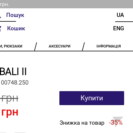
грн.
UA
Кошик
ENG
И, РЮКЗАКИ
АКСЕСУАРИ
ІНФОРМАЦІЯ
BALI II
100748.250
 грн
Купити
 грн
-35%
Знижка на товар