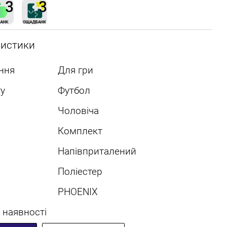
ристики
ння
Для гри
у
Футбол
Чоловіча
Комплект
Напівприталений
Поліестер
PHOENIX
 наявності