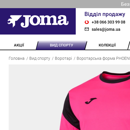
Без
Відділ продажу
+38 066 303 99 08
sales@joma.ua
АКЦІЇ
ВИД СПОРТУ
КОЛЕКЦІЇ
Головна
Вид спорту
Воротарі
Воротарська форма PHOENI