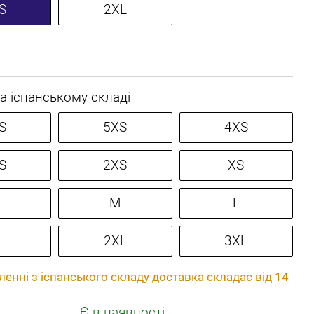
S
2XL
а іспанському складі
S
5XS
4XS
S
2XS
XS
M
L
L
2XL
3XL
енні з іспанського складу доставка складає від 14
Є в наявності