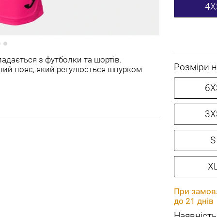
4X
адається з футболки та шортів.
Розміри н
чний пояс, який регулюється шнурком
6X
3X
S
X
При замовл
до 21 днів
Наявність