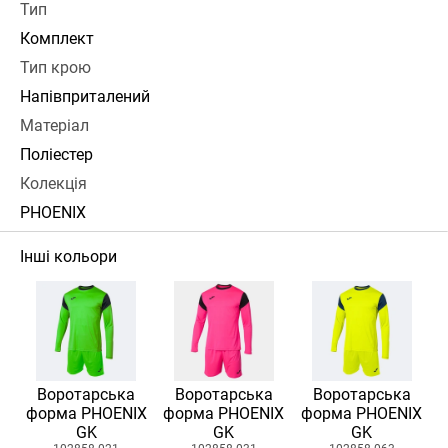
Тип
Комплект
Тип крою
Напівприталений
Матеріал
Поліестер
Колекція
PHOENIX
Інші кольори
Воротарська
Воротарська
Воротарська
форма PHOENIX
форма PHOENIX
форма PHOENIX
GK
GK
GK