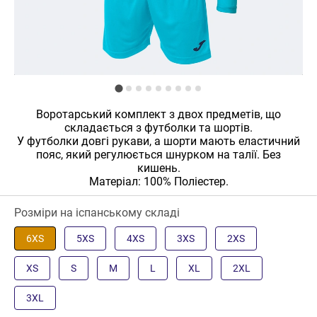
Воротарський комплект з двох предметів, що
складається з футболки та шортів.
У футболки довгі рукави, а шорти мають еластичний
пояс, який регулюється шнурком на талії. Без
кишень.
Матеріал: 100% Поліестер.
Розміри на іспанському складі
6XS
5XS
4XS
3XS
2XS
XS
S
M
L
XL
2XL
3XL