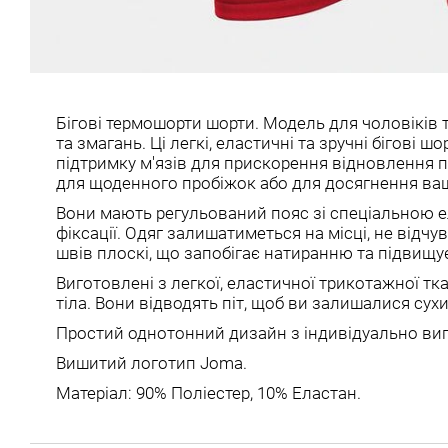
Бігові термошорти шорти. Модель для чоловіків 
та змагань. Ці легкі, еластичні та зручні бігові 
підтримку м'язів для прискорення відновлення п
для щоденного пробіжок або для досягнення ваш
Вони мають регульований пояс зі спеціальною е
фіксації. Одяг залишатиметься на місці, не відчу
швів плоскі, що запобігає натиранню та підвищує
Виготовлені з легкої, еластичної трикотажної тк
тіла. Вони відводять піт, щоб ви залишалися сухи
Простий однотонний дизайн з індивідуально ви
Вишитий логотип Joma.
Матеріал: 90% Поліестер, 10% Еластан.