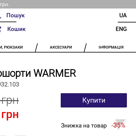
грн.
UA
Кошик
ENG
И, РЮКЗАКИ
АКСЕСУАРИ
ІНФОРМАЦІЯ
ошорти WARMER
932.103
 грн
Купити
 грн
-35%
Знижка на товар