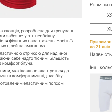
Розміри н
X
X
та хлопців, розроблена для тренувань
шорти забезпечують необхідну
ісля фізичних навантажень. Носіть їх
При замовл
их цілей на змаганнях.
до 21 днів
ластичною стрічкою для надійної
Наявність
ваючи себе надто тісним. Більшість
 комфорт бігуна.
Інші коль
анини, яка ідеально адаптується до
ми та комфортними під час бігу.
готовленим еластичним поясом.