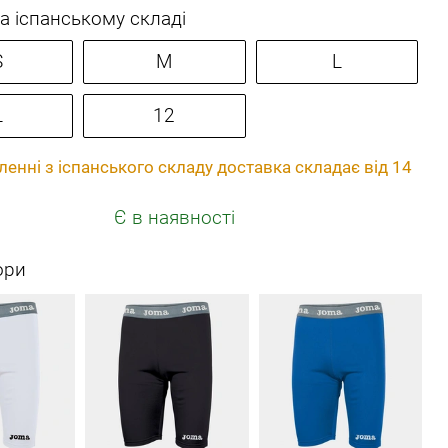
а іспанському складі
S
M
L
L
12
енні з іспанського складу доставка складає від 14
Є в наявності
ори