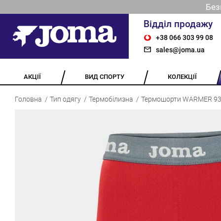
Без
Відділ продажу
+38 066 303 99 08
sales@joma.ua
АКЦІЇ
ВИД СПОРТУ
КОЛЕКЦІЇ
Головна
Тип одягу
Термобілизна
Термошорти WARMER 93