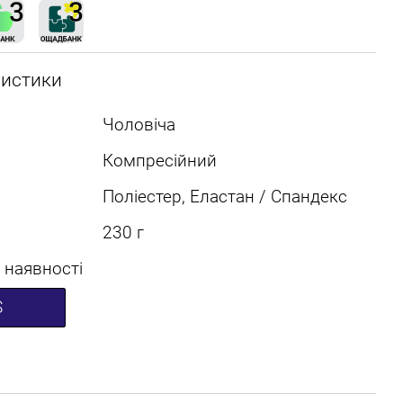
ристики
Чоловіча
Компресійний
Поліестер, Еластан / Спандекс
230 г
 наявності
S