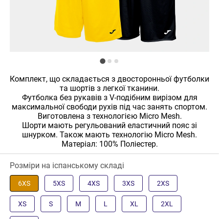
Комплект, що складається з двосторонньої футболки
та шортів з легкої тканини.
Футболка без рукавів з V-подібним вирізом для
максимальної свободи рухів під час занять спортом.
Виготовлена ​​з технологією Micro Mesh.
Шорти мають регульований еластичний пояс зі
шнурком. Також мають технологію Micro Mesh.
Матеріал: 100% Поліестер.
Розміри на іспанському складі
6XS
5XS
4XS
3XS
2XS
XS
S
M
L
XL
2XL