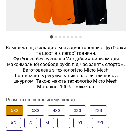
Комплект, що складається з двосторонньої футболки
та шортів з легкої тканини.
Футболка без рукавів з V-подібним вирізом для
максимальної свободи рухів під час занять спортом.
Виготовлена ​​з технологією Micro Mesh.
Шорти мають регульований еластичний пояс зі
шнурком. Також мають технологію Micro Mesh.
Матеріал: 100% Поліестер.
Розміри на іспанському складі
6XS
5XS
4XS
3XS
2XS
XS
S
M
L
XL
2XL