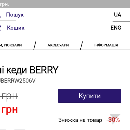
грн.
UA
Кошик
ENG
И, РЮКЗАКИ
АКСЕСУАРИ
ІНФОРМАЦІЯ
і кеди BERRY
JBERRW2506V
 грн
Купити
 грн
-30%
Знижка на товар