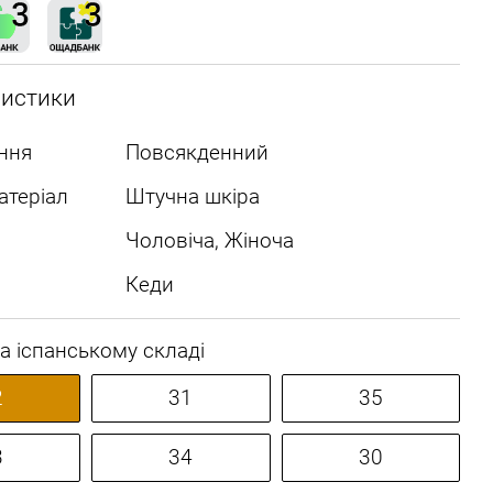
ристики
ння
Повсякденний
атеріал
Штучна шкіра
Чоловіча, Жіноча
Кеди
а іспанському складі
2
31
35
3
34
30