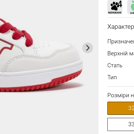
Характе
Призначе
Верхній м
Стать
Тип
Розміри н
3
3