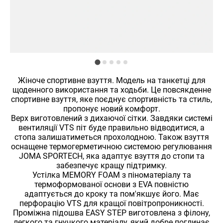
Жіноче спортивне взуття. Модель на танкетці для
щоденного використання та ходьби. Це повсякденне
спортивне взуття, яке поєднує спортивність та стиль,
пропонує новий комфорт.
Верх виготовлений з дихаючої сітки. Завдяки системі
вентиляції VTS піт буде правильно відводитися, а
стопа залишатиметься прохолодною. Також взуття
оснащене термогерметичною системою регулювання
JOMA SPORTECH, яка адаптує взуття до стопи та
забезпечує кращу підтримку.
Устілка MEMORY FOAM з піноматеріалу та
термоформованої основи з EVA повністю
адаптується до кроку та пом'якшує його. Має
перфорацію VTS для кращої повітропроникності.
Проміжна підошва EASY STEP виготовлена ​​з філону,
легкого та гнучкого матеріалу, який добре поглинає