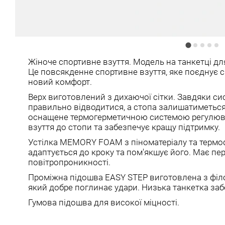
Жіноче спортивне взуття. Модель на танкетці д
Це повсякденне спортивне взуття, яке поєднує с
новий комфорт.
Верх виготовлений з дихаючої сітки. Завдяки сис
правильно відводитися, а стопа залишатиметьс
оснащене термогерметичною системою регулюв
взуття до стопи та забезпечує кращу підтримку.
Устілка MEMORY FOAM з піноматеріалу та термо
адаптується до кроку та пом'якшує його. Має пе
повітропроникності.
Проміжна підошва EASY STEP виготовлена ​​з філо
який добре поглинає удари. Низька танкетка заб
Гумова підошва для високої міцності.