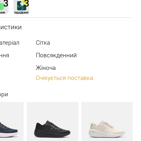
ристики
атеріал
Сітка
ння
Повсякденний
Жіноча
Очікується поставка
ори