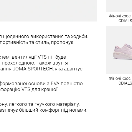
Жіночі крос
CDIAL
ля щоденного використання та ходьби.
портивність та стиль, пропонує
темі вентиляції VTS піт буде
я прохолодною. Також взуття
ання JOMA SPORTECH, яка адаптує
Жіночі крос
формованої основи з EVA повністю
CDIAL
рфорацію VTS для кращої
ну, легкого та гнучкого матеріалу,
езпечує більший комфорт під ногами.