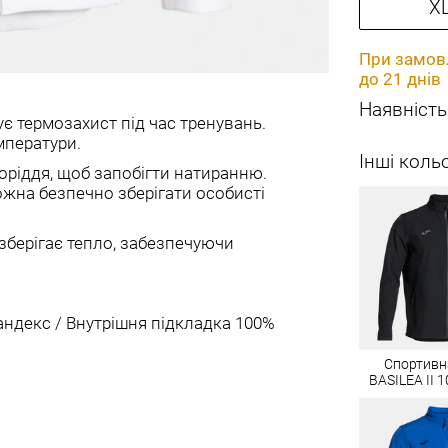
X
При замовл
до 21 днів
Наявність
є термозахист під час тренувань.
мператури.
Інші коль
боріддя, щоб запобігти натиранню.
ожна безпечно зберігати особисті
 зберігає тепло, забезпечуючи
андекс / Внутрішня підкладка 100%
Спортивн
BASILEA II 