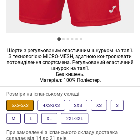
Шорти з регульованим еластичним шнурком на талії.
З технологією MICRO-MESH, здатною контролювати
потовиділення спортсмена. Регульований еластичний
шнурок на талії.
Без кишень.
Матеріал: 100% Поліестер.
Розміри на іспанському складі
6XS-5XS
4XS-3XS
2XS
XS
S
M
L
XL
2XL-3XL
При замовленні з іспанського складу доставка
складає від 14 до 21 днів