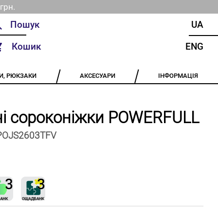
грн.
UA
Кошик
ENG
И, РЮКЗАКИ
АКСЕСУАРИ
ІНФОРМАЦІЯ
і сороконіжки POWERFULL
POJS2603TFV