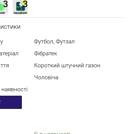
ристики
у
Футбол, Футзал
атеріал
Фібратек
ття
Короткий штучний газон
Чоловіча
 наявності
2