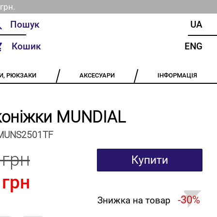
грн.
UA
Кошик
ENG
И, РЮКЗАКИ
АКСЕСУАРИ
ІНФОРМАЦІЯ
коніжки MUNDIAL
MUNS2501TF
 грн
Купити
 грн
-30%
Знижка на товар