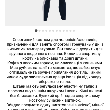
Спортивний костюм для чоловіків/хлопчиків,
призначений для занять спортом і тренувань у дні з
низькими температурами. Він також підходить для
зручного щоденного носіння. Включає спортивну
кофту на блискавці та довгі штани.
Кофта з високим горлом, на блискавці з кишенями.
Має рубчик на талії та манжетах, що забезпечує
оптимальне та зручне прилягання до тіла. Таким
чином буде забезпечена краща ізоляція від холоду і
збережено тепло.
Штани мають регульовану еластичну талію з
плоским внутрішнім шнурком і великі бічні кишені
без блискавки. Вузький крій надає спортивному
костюму сучасний відтінок.
Обидва предмети одягу виготовлені з якісної, міцної
та легкої у догляді тканини. Крім того, це дозволяє