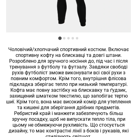
Чоловічий/хлопчачий спортивний костюм. Включає
спортивну кофту на блискавці та довгі штани.
Розроблено для зручного носіння до, під час і після
тренування з футболу та футзалу. Завдяки свободі
рухів футболіст зможе виконувати всі свої рухи з
повним комфортом. Крім того, внутрішня флісова
підкладка зберігає тепло при низький температурі.
Кофта має повну застібку на блискавку та ґудзик,
захищений шматком текстилю, що запобігає тертю
шиї. Крім того, вона має високий комір для утеплення
та кишені для зберігання дрібних предметів.
Ребристий край і манжети забезпечують більш
зручну посадку, щоб не випускати тепло тіла, при
цьому не обмежуючи рухливість. Що стосується
дизайну, то має контрастні лінії з боків і рукавів, які
стилізують світшот.