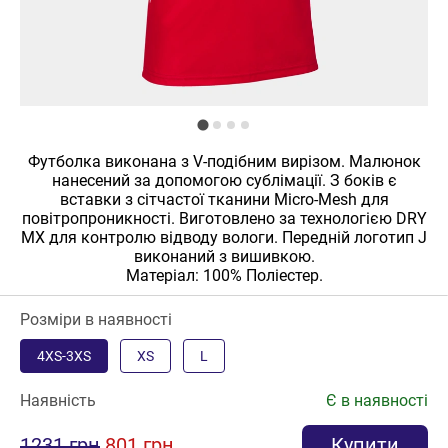
Футболка виконана з V-подібним вирізом. Малюнок
нанесений за допомогою сублімації. З боків є
вставки з сітчастої тканини Micro-Mesh для
повітропроникності. Виготовлено за технологією DRY
MX для контролю відводу вологи. Передній логотип J
виконаний з вишивкою.
Матеріал: 100% Поліестер.
Розміри в наявності
4XS-3XS
XS
L
Наявність
Є в наявності
1231 грн
801 грн
Купити