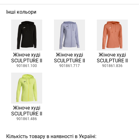
Інші кольори
Жіноче худі
Жіноче худі
Жіноче худі
SCULPTURE II
SCULPTURE II
SCULPTURE II
901861.100
901861.717
901861.836
Жіноче худі
SCULPTURE II
901861.486
Кількість товару в наявності в Україні: