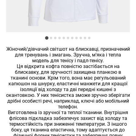
Жіночий/дівчачий світшот на блискавці, призначений
для тренувань і змагань. Зручна, м'яка і тепла
модель для тенісу і
падл-тенісу.
Ця відкрита кофта повністю застібається на
блискавку, для зручності захищена планкою в
тканині основи. Крім того, вона має регульований
капюшон на шнурку, еластичні манжети для кращої
ізоляції від холоду та дві передні кишені з
окантовкою. У них тенісистка зможе зручно зберігати
дрібні особисті речі, наприклад, ключі або мобільний
телефон.
Виготовлена із зручної та теплої тканини. Внутрішня
флісова підкладка забезпечує захист від холоду та
термостійкість при зниженні температури. З іншого
боку, ця тканина еластична, тому адаптується до
фізичної форми тенісистки та забезпечує повну