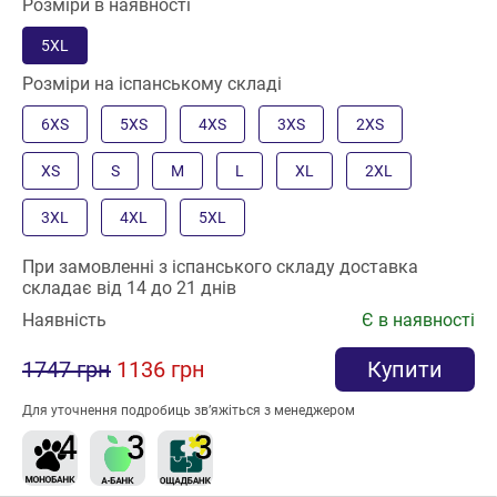
Розміри в наявності
5XL
Розміри на іспанському складі
6XS
5XS
4XS
3XS
2XS
XS
S
M
L
XL
2XL
3XL
4XL
5XL
При замовленні з іспанського складу доставка
складає від 14 до 21 днів
Наявність
Є в наявності
1747 грн
1136 грн
Купити
Для уточнення подробиць зв’яжіться з менеджером