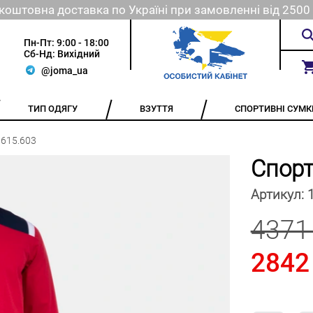
коштовна доставка по Україні при замовленні від 2500 
Пн-Пт: 9:00 - 18:00
Сб-Нд: Вихідний
@joma_ua
ТИП ОДЯГУ
ВЗУТТЯ
СПОРТИВНІ СУМК
615.603
Спор
Артикул:
4371
2842