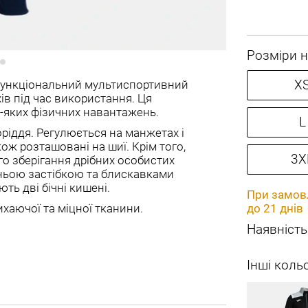
Розміри н
функціональний мультиспортивний
X
ів під час використання. Ця
ь-яких фізичних навантажень.
L
оріддя. Регулюється на манжетах і
кож розташовані на шиї. Крім того,
3X
го зберігання дрібних особистих
шньою застібкою та блискавками
ть дві бічні кишені.
При замовл
ихаючої та міцної тканини.
до 21 днів
Наявність
Інші коль