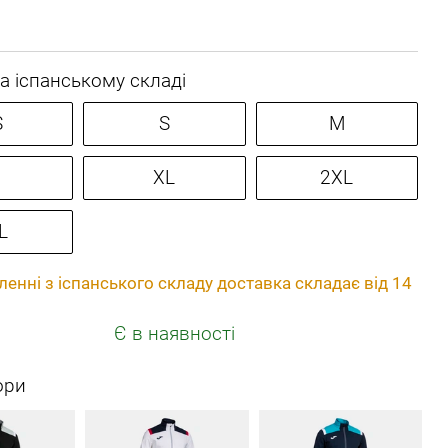
а іспанському складі
S
S
M
XL
2XL
L
енні з іспанського складу доставка складає від 14
Є в наявності
ори