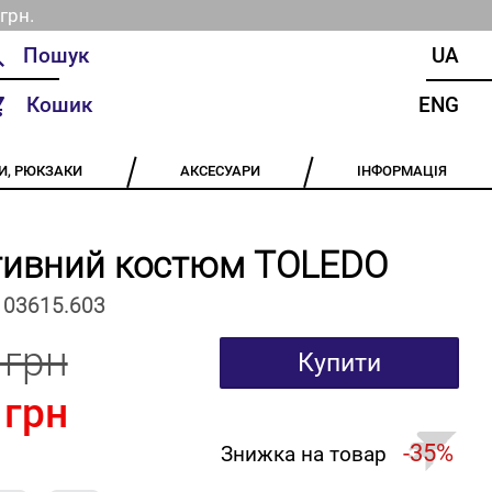
грн.
UA
Кошик
ENG
И, РЮКЗАКИ
АКСЕСУАРИ
ІНФОРМАЦІЯ
тивний костюм TOLEDO
103615.603
 грн
Купити
 грн
-35%
Знижка на товар