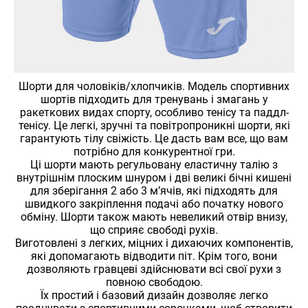
Шорти для чоловіків/хлопчиків. Модель спортивних
шортів підходить для тренувань і змагань у
ракеткових видах спорту, особливо тенісу та паддл-
тенісу. Це легкі, зручні та повітропроникні шорти, які
гарантують тілу свіжість. Це дасть вам все, що вам
потрібно для конкурентної гри.
Ці шорти мають регульовану еластичну талію з
внутрішнім плоским шнуром і дві великі бічні кишені
для зберігання 2 або 3 м’ячів, які підходять для
швидкого закріплення подачі або початку нового
обміну. Шорти також мають невеликий отвір внизу,
що сприяє свободі рухів.
Виготовлені з легких, міцних і дихаючих компонентів,
які допомагають відводити піт. Крім того, вони
дозволяють гравцеві здійснювати всі свої рухи з
повною свободою.
Їх простий і базовий дизайн дозволяє легко