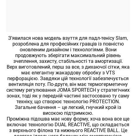
З’явилася нова модель взуття для падл-тенісу Slam,
розроблена для професійних гравців із повністю
оновленим дизайном і технологіями. Вони
продовжують зберігати максимальний рівень
зчеплення, захисту, стабільності та амортизації.
Верх виготовлений, перш за все, з дихаючої сітки, яка
має елегантну жакардову обробку з VTS
перфорацією. Завдяки цій технології забезпечується
вентиляція поту. По-друге, він має термогерметичну
систему регулювання JOMA SPORTECH у стратегічних
зонах, тоді як у передній частині застосовано ту саму
техніку, що створює технологію PROTECTION.
Загальне бачення – це легкий, гнучкий крой із
високою підтримкою.
Проміжна підошва має нову форму, хоча вона все ще
включає технологію DUAL REACTIVE, що складається
з верхнього філона та нижнього REACTIVE BALL. Це