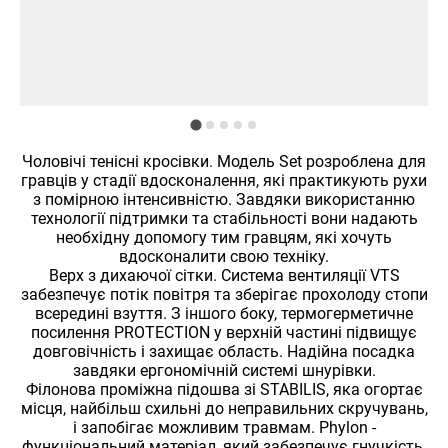
Чоловічі тенісні кросівки. Модель Set розроблена для
гравців у стадії вдосконалення, які практикують рухи
з помірною інтенсивністю. Завдяки використанню
технології підтримки та стабільності вони надають
необхідну допомогу тим гравцям, які хочуть
вдосконалити свою техніку.
Верх з дихаючої сітки. Система вентиляції VTS
забезпечує потік повітря та зберігає прохолоду стопи
всередині взуття. З іншого боку, термогерметичне
посилення PROTECTION у верхній частині підвищує
довговічність і захищає область. Надійна посадка
завдяки ергономічній системі шнурівки.
Філонова проміжна підошва зі STABILIS, яка огортає
місця, найбільш схильні до неправильних скручувань,
і запобігає можливим травмам. Phylon -
функціональний матеріал, який забезпечує гнучкість,