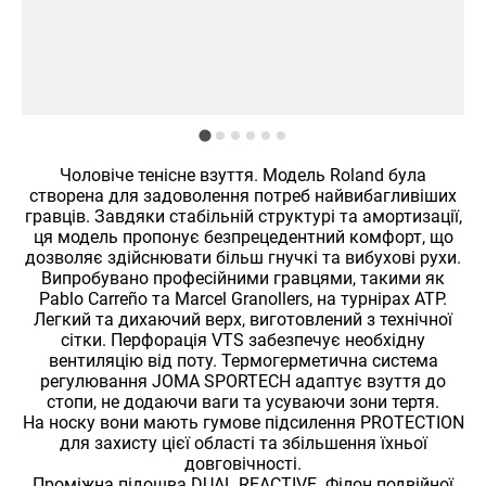
Чоловіче тенісне взуття. Модель Roland була
створена для задоволення потреб найвибагливіших
гравців. Завдяки стабільній структурі та амортизації,
ця модель пропонує безпрецедентний комфорт, що
дозволяє здійснювати більш гнучкі та вибухові рухи.
Випробувано професійними гравцями, такими як
Pablo Carreño та Marcel Granollers, на турнірах ATP.
Легкий та дихаючий верх, виготовлений з технічної
сітки. Перфорація VTS забезпечує необхідну
вентиляцію від поту. Термогерметична система
регулювання JOMA SPORTECH адаптує взуття до
стопи, не додаючи ваги та усуваючи зони тертя.
На носку вони мають гумове підсилення PROTECTION
для захисту цієї області та збільшення їхньої
довговічності.
Проміжна підошва DUAL REACTIVE. Філон подвійної