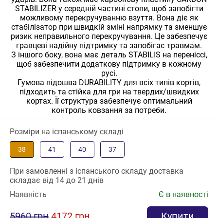
STABILIZER у середній частині стопи, щоб запобігти
можливому перекручуванню взуття. Вона діє як
стабілізатор при швидкій зміні напрямку та зменшує
ризик неправильного перекручування. Це забезпечує
гравцеві надійну підтримку та запобігає травмам.
З іншого боку, вона має деталь STABILIS на переніссі,
щоб забезпечити додаткову підтримку в кожному
русі.
Гумова підошва DURABILITY для всіх типів кортів,
підходить та стійка для гри на твердих/швидких
кортах. Її структура забезпечує оптимальний
контроль ковзання за потреби.
Розміри на іспанському складі
38
41
40
37
При замовленні з іспанського складу доставка
складає від 14 до 21 днів
Наявність
Є в наявності
5960 грн
4172 грн
Купити