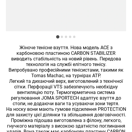
Жіноче тенісне взуття. Нова модель ACE з
карбоновою пластиною CARBON STABILIZER
виводить стабільність на новий рівень. Передова
технологія на службі елітного тенісу.
Випробувано професійними тенісистами, такими як
Tomas Machac, на турнірах ATP.
Легкий та дихаючий верх, виготовлений з технічної
сітки. Перфорації VTS забезпечують необхідну
вентиляцію поту. Термогерметична система
регулювання JOMA SPORTECH адаптує взуття до
стопи, не додаючи ваги та усуваючи зони тертя.
На носку вони мають гумове підсилення PROTECTION
для захисту цієї ділянки та збільшення довговічності.
Проміжна підошва виготовлена ​​з філону, легкого,
гнучкого матеріалу з високою здатністю поглинання
ударів. Вона також має карбонову пластину CARBON