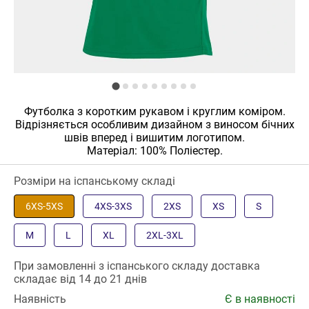
Футболка з коротким рукавом і круглим коміром.
Відрізняється особливим дизайном з виносом бічних
швів вперед і вишитим логотипом.
Матеріал: 100% Поліестер.
Розміри на іспанському складі
6XS-5XS
4XS-3XS
2XS
XS
S
M
L
XL
2XL-3XL
При замовленні з іспанського складу доставка
складає від 14 до 21 днів
Наявність
Є в наявності