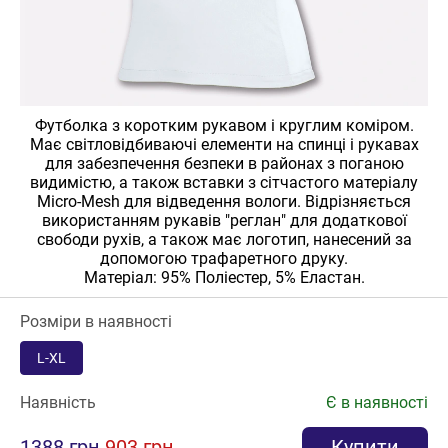
Футболка з коротким рукавом і круглим коміром.
Має світловідбиваючі елементи на спинці і рукавах
для забезпечення безпеки в районах з поганою
видимістю, а також вставки з сітчастого матеріалу
Micro-Mesh для відведення вологи. Відрізняється
використанням рукавів "реглан" для додаткової
свободи рухів, а також має логотип, нанесений за
допомогою трафаретного друку.
Матеріал: 95% Поліестер, 5% Еластан.
Розміри в наявності
L-XL
Наявність
Є в наявності
1388 грн
903 грн
Купити