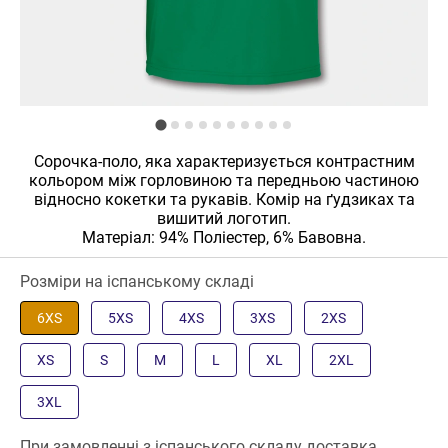
Сорочка-поло, яка характеризується контрастним
кольором між горловиною та передньою частиною
відносно кокетки та рукавів. Комір на ґудзиках та
вишитий логотип.
Матеріал: 94% Поліестер, 6% Бавовна.
Розміри на іспанському складі
6XS
5XS
4XS
3XS
2XS
XS
S
M
L
XL
2XL
3XL
При замовленні з іспанського складу доставка