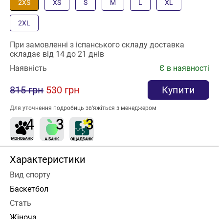
2XS
XS
S
M
L
XL
2XL
При замовленні з іспанського складу доставка
складає від 14 до 21 днів
Наявність
Є в наявності
815 грн
530 грн
Купити
Для уточнення подробиць зв’яжіться з менеджером
Характеристики
Вид спорту
Баскетбол
Стать
Жіноча