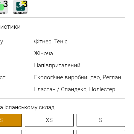
ристики
у
Фітнес, Теніс
Жіноча
Напівприталений
сті
Екологічне виробництво, Реглан
Еластан / Спандекс, Поліестер
а іспанському складі
S
XS
S