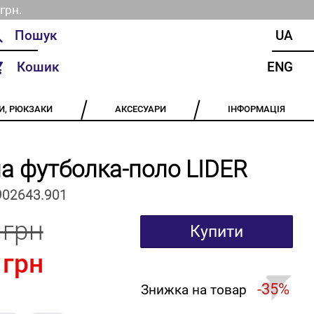
грн.
UA
Кошик
ENG
И, РЮКЗАКИ
АКСЕСУАРИ
ІНФОРМАЦІЯ
а футболка-поло LIDER
902643.901
 грн
Купити
 грн
-35%
Знижка на товар