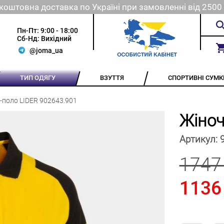
коштовна доставка по Україні при замовленні від 2500 
Пн-Пт: 9:00 - 18:00
Сб-Нд: Вихідний
@joma_ua
ТИП ОДЯГУ
ВЗУТТЯ
СПОРТИВНІ СУМК
-поло LIDER 902643.901
Жіноч
Артикул:
1747
1136