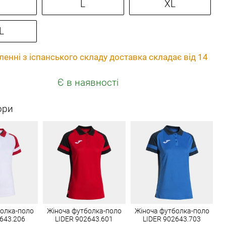
L
XL
L
енні з іспанського складу доставка складає від 14
Є в наявності
ори
болка-поло
Жіноча футболка-поло
Жіноча футболка-поло
643.206
LIDER 902643.601
LIDER 902643.703