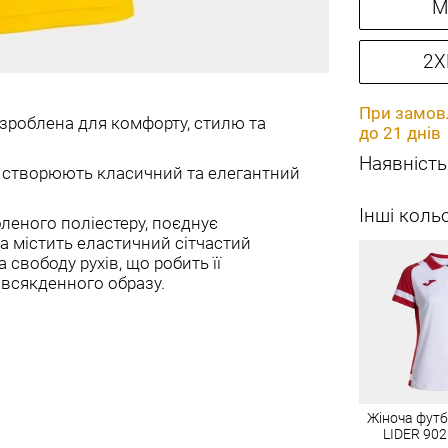
M
2X
При замовл
зроблена для комфорту, стилю та
до 21 днів
Наявність
ка створюють класичний та елегантний
Інші коль
бленого поліестеру, поєднує
а містить еластичний сітчастий
свободу рухів, що робить її
овсякденного образу.
Жіноча фут
LIDER 902