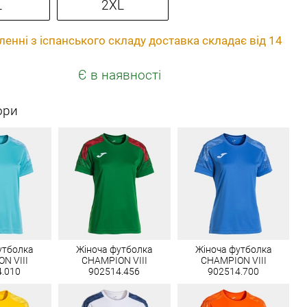
L
2XL
енні з іспанського складу доставка складає від 14
Є в наявності
ори
утболка
Жіноча футболка
Жіноча футболка
N VIII
CHAMPION VIII
CHAMPION VIII
4.010
902514.456
902514.700