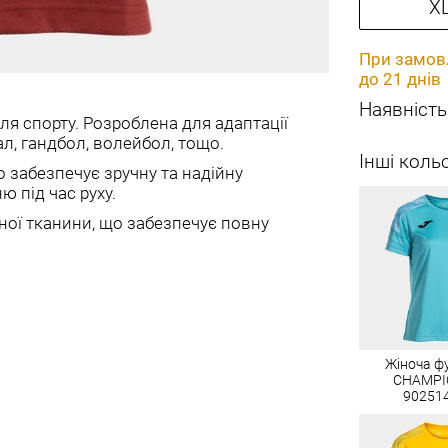
X
При замовл
до 21 днів
Наявність
ля спорту. Розроблена для адаптації
ал, гандбол, волейбол, тощо.
Інші коль
 забезпечує зручну та надійну
 під час руху.
іцної тканини, що забезпечує повну
Жіноча ф
CHAMPIO
90251