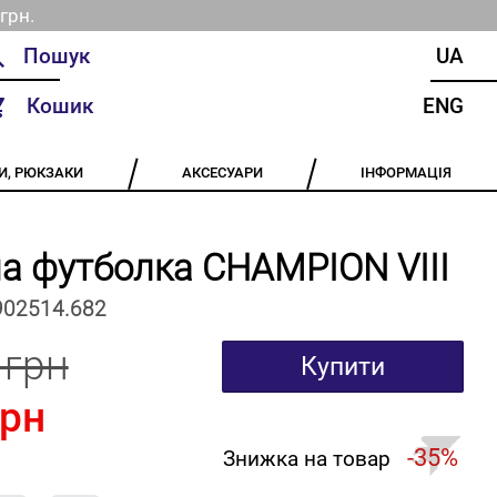
грн.
UA
Кошик
ENG
И, РЮКЗАКИ
АКСЕСУАРИ
ІНФОРМАЦІЯ
а футболка CHAMPION VIII
902514.682
 грн
Купити
грн
-35%
Знижка на товар