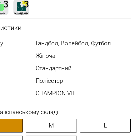
ристики
у
Гандбол, Волейбол, Футбол
Жіноча
Стандартний
Поліестер
CHAMPION VIII
а іспанському складі
M
L