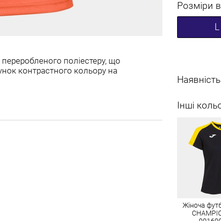
Розміри в
L
 переробленого поліестеру, що
унок контрастного кольору на
Наявність
Інші коль
Жіноча фут
CHAMPI
90169