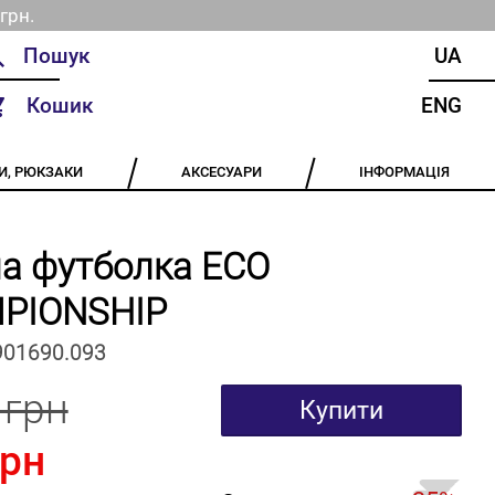
грн.
UA
Кошик
ENG
И, РЮКЗАКИ
АКСЕСУАРИ
ІНФОРМАЦІЯ
а футболка ECO
PIONSHIP
901690.093
 грн
Купити
грн