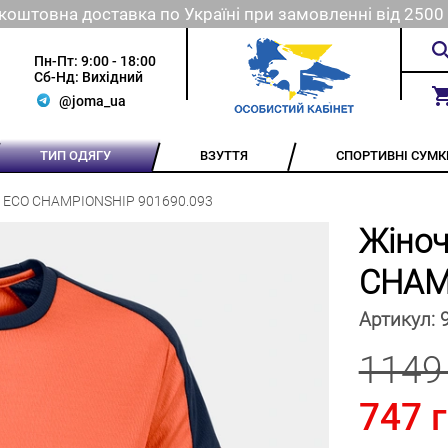
коштовна доставка по Україні при замовленні від 2500 
Пн-Пт: 9:00 - 18:00
Сб-Нд: Вихідний
@joma_ua
ТИП ОДЯГУ
ВЗУТТЯ
СПОРТИВНІ СУМК
а ECO CHAMPIONSHIP 901690.093
Жіноч
CHAM
Артикул:
1149
747 